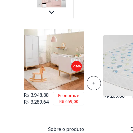
Kit Quarto Infantil Theo com
-16%
Pés Square Natural - Berço +
Colchão de Es
Cômoda 6 Gavetas + Guarda-
Berço 70cmx1
Roupa 2 Portas - Branco
R$ 258,88
R$ 3.948,88
Economize
R$ 209,88
R$ 3.289,64
R$ 659,00
Sobre o produto
D