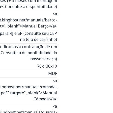
eses (+ 3 meses com montagem
*. Consulte a disponibilidade)
<a
e.kinghost.net/manuais/berco-
get="_blank">Manual Berço</a>
para RJ e SP (consulte seu CEP
na tela de carrinho)
(Indicamos a contratação de um
- Consulte a disponibilidade do
nosso serviço)
70x130x10
MDF
<a
kinghost.net/manuais/comoda-
o.pdf" target="_blank">Manual
Cômoda</a>
<a
.kinghost.net/manuais/guarda-