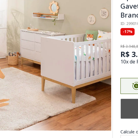
Gavet
Bran
ID: 29901
-17%
R$ 3.948,
R$ 3
10x de 
Calcule o