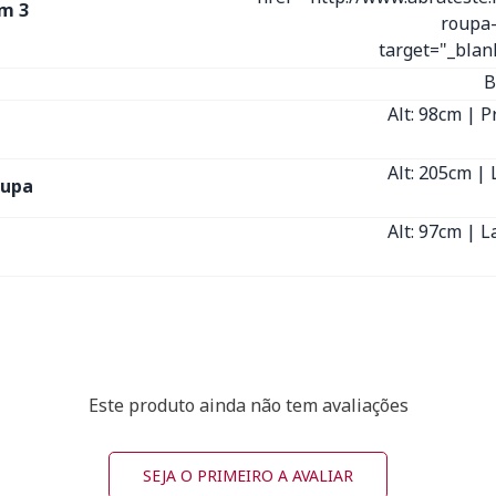
m 3
roupa-
target="_bla
B
Alt: 98cm | P
Alt: 205cm | 
oupa
Alt: 97cm | L
Este produto ainda não tem avaliações
SEJA O PRIMEIRO A AVALIAR