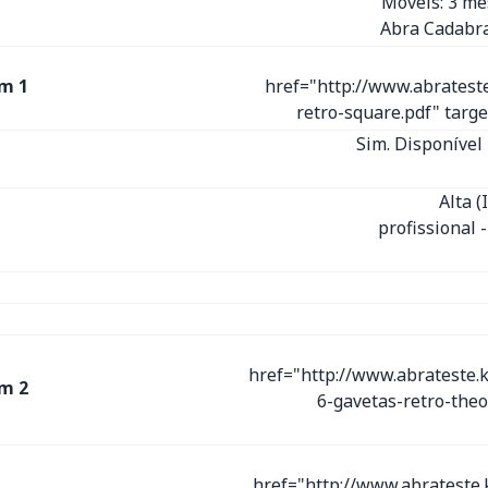
Móveis: 3 m
Abra Cadabra
m 1
href="http://www.abratest
retro-square.pdf" tar
Sim. Disponível 
Alta 
profissional 
href="http://www.abrateste.
m 2
6-gavetas-retro-the
href="http://www.abrateste