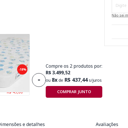
Não sei 
Compre os 2 produtos por:
puma Plummi
-18%
R$ 3.499,52
,30mx10cm D18
8x
R$ 437,44
=
ou
de
s/juros
Economize
COMPRAR JUNTO
R$ 49,00
imensões e detalhes
Avaliações