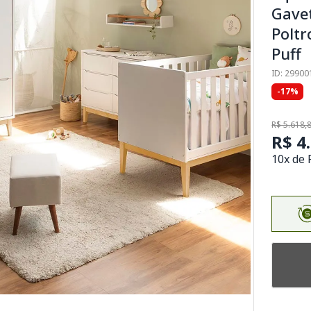
Gave
Polt
Puff
ID: 29900
-17%
R$ 5.618,
R$ 4
10x de 