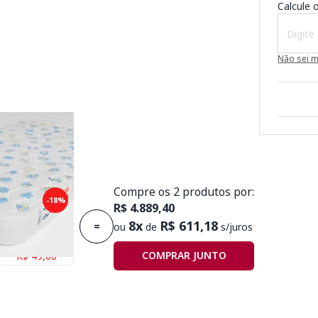
Calcule o
Não sei 
Compre os 2 produtos por:
puma Plummi
-18%
R$ 4.889,40
,30mx10cm D18
8x
R$ 611,18
=
ou
de
s/juros
Economize
COMPRAR JUNTO
R$ 49,00