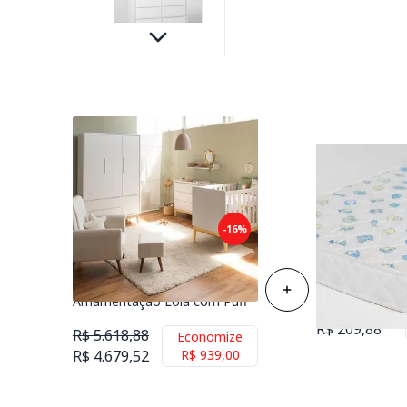
Kit Quarto Infantil Theo com
-16%
Pés Square Natural - Berço +
Colchão de Es
Cômoda 6 Gavetas + Guarda-
Berço 70cmx1
Roupa 3 Portas + Poltrona de
Amamentação Lola com Puff
R$ 258,88
R$ 209,88
R$ 5.618,88
Economize
R$ 4.679,52
R$ 939,00