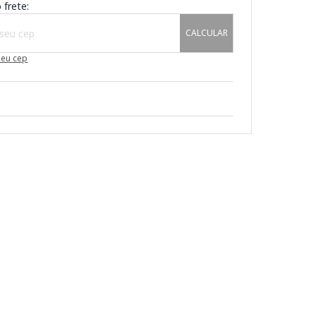
 frete:
CALCULAR
meu cep