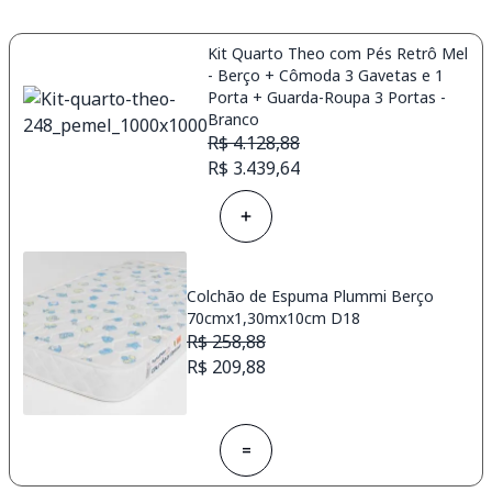
Kit Quarto Theo com Pés Retrô Mel
- Berço + Cômoda 3 Gavetas e 1
Porta + Guarda-Roupa 3 Portas -
Branco
R$ 4.128,88
R$ 3.439,64
Colchão de Espuma Plummi Berço
70cmx1,30mx10cm D18
R$ 258,88
R$ 209,88
=