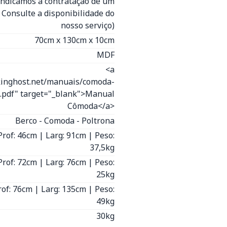
(Indicamos a contratação de um
- Consulte a disponibilidade do
nosso serviço)
70cm x 130cm x 10cm
MDF
<a
kinghost.net/manuais/comoda-
s.pdf" target="_blank">Manual
Cômoda</a>
Berco - Comoda - Poltrona
Prof: 46cm | Larg: 91cm | Peso:
37,5kg
Prof: 72cm | Larg: 76cm | Peso:
25kg
rof: 76cm | Larg: 135cm | Peso:
49kg
30kg