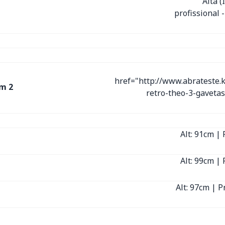
Alta 
profissional 
href="http://www.abrateste.
m 2
retro-theo-3-gaveta
Alt: 91cm | 
Alt: 99cm | 
Alt: 97cm | P