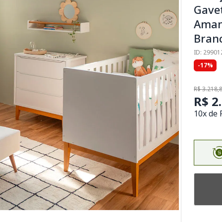
Gavet
Amam
Bran
ID: 29901
-17%
R$ 3.218,
R$ 2
10x de 