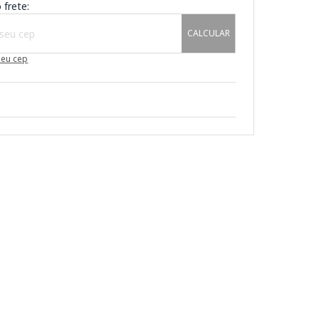
 frete:
CALCULAR
meu cep