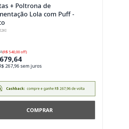
as + Poltrona de
entação Lola com Puff -
co
22KI
88
(R$ 540,00 off)
.679,64
R$ 267,96 sem juros
Cashback:
compre e ganhe R$ 267,96 de volta
COMPRAR