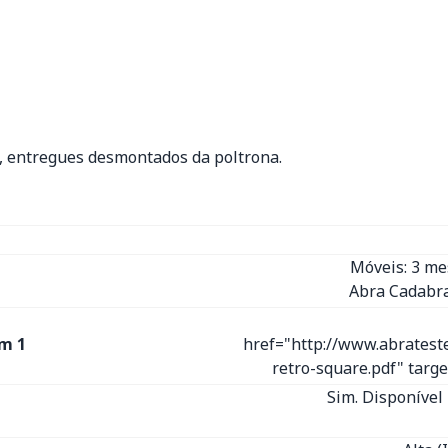
a, entregues desmontados da poltrona.
Móveis: 3 m
Abra Cadabra
m 1
href="http://www.abratest
retro-square.pdf" tar
Sim. Disponível 