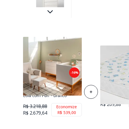
Kit Quarto Theo com Pés
-16%
Square Mel - Berço Mini Cama
Colchão de Es
+ Cômoda 3 Gavetas +
Berço 70cmx1
Poltrona de Amamentação
Lola com Puff - Branco
R$ 258,88
R$ 209,88
R$ 3.218,88
Economize
R$ 2.679,64
R$ 539,00