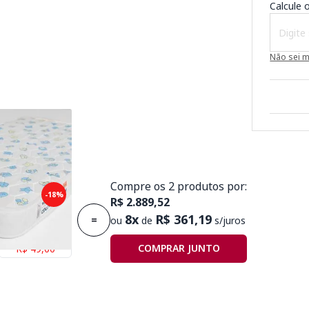
Calcule o
Não sei 
Compre os 2 produtos por:
puma Plummi
-18%
R$ 2.889,52
,30mx10cm D18
8x
R$ 361,19
=
ou
de
s/juros
Economize
COMPRAR JUNTO
R$ 49,00