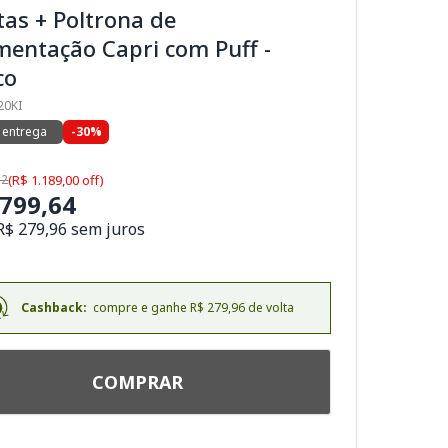
as + Poltrona de
entação Capri com Puff -
co
20KI
 entrega
-30%
52
(R$ 1.189,00 off)
.799,64
R$ 279,96 sem juros
Cashback:
compre e ganhe R$ 279,96 de volta
COMPRAR