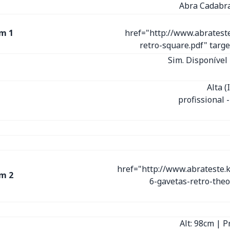
Abra Cadabra
m 1
href="http://www.abratest
retro-square.pdf" tar
Sim. Disponível 
Alta 
profissional 
href="http://www.abrateste.
m 2
6-gavetas-retro-the
Alt: 98cm | P