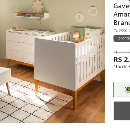
Gavet
Amam
Bran
ID: 29901
pronta
R$ 3.988,
R$ 2
10x de 