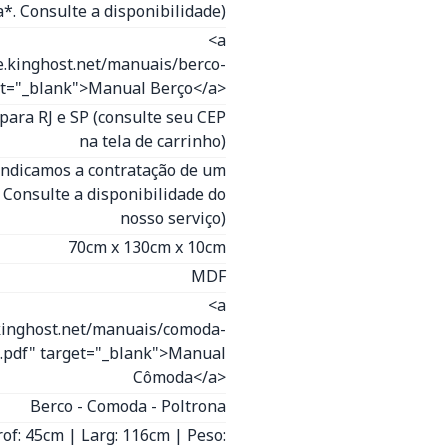
*. Consulte a disponibilidade)
<a
e.kinghost.net/manuais/berco-
get="_blank">Manual Berço</a>
para RJ e SP (consulte seu CEP
na tela de carrinho)
(Indicamos a contratação de um
- Consulte a disponibilidade do
nosso serviço)
70cm x 130cm x 10cm
MDF
<a
kinghost.net/manuais/comoda-
o.pdf" target="_blank">Manual
Cômoda</a>
Berco - Comoda - Poltrona
rof: 45cm | Larg: 116cm | Peso: