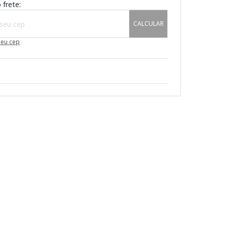
 frete:
CALCULAR
meu cep