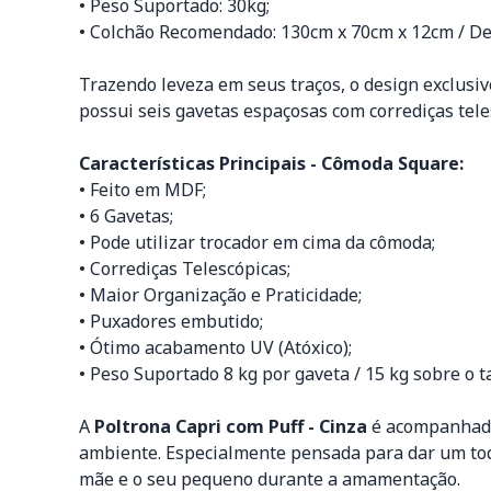
• Peso Suportado: 30kg;
• Colchão Recomendado: 130cm x 70cm x 12cm / De
Trazendo leveza em seus traços, o design exclusi
possui seis gavetas espaçosas com corrediças tel
Características Principais - Cômoda Square:
• Feito em MDF;
• 6 Gavetas;
• Pode utilizar trocador em cima da cômoda;
• Corrediças Telescópicas;
• Maior Organização e Praticidade;
• Puxadores embutido;
• Ótimo acabamento UV (Atóxico);
• Peso Suportado 8 kg por gaveta / 15 kg sobre o 
A
Poltrona Capri com Puff - Cinza
é acompanhada 
ambiente. Especialmente pensada para dar um toqu
mãe e o seu pequeno durante a amamentação.