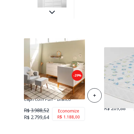
Kit Quarto Theo com Pés
-29%
Square Mel - Berço Mini Cama
Colchão de Es
+ Cômoda 6 Gavetas +
Berço 70cmx1
Poltrona de Amamentação
Capri com Puff - Branco
R$ 258,88
R$ 209,88
R$ 3.988,52
Economize
R$ 2.799,64
R$ 1.188,00