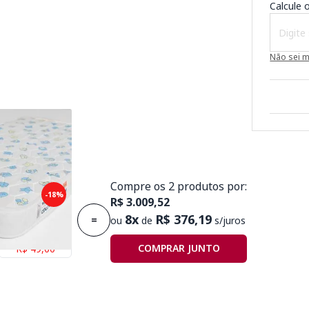
Calcule o
Não sei 
Compre os 2 produtos por:
puma Plummi
-18%
R$ 3.009,52
,30mx10cm D18
8x
R$ 376,19
=
ou
de
s/juros
Economize
COMPRAR JUNTO
R$ 49,00