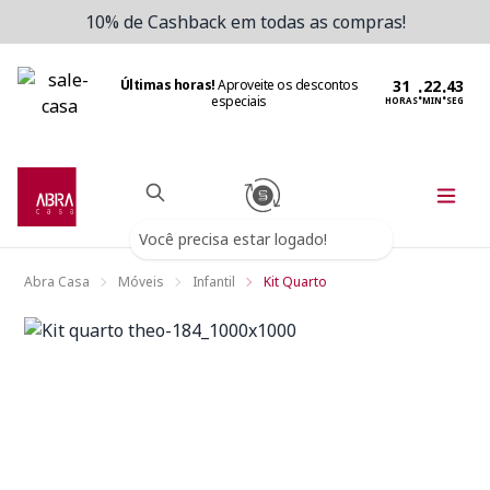
10% de Cashback em todas as compras!
Últimas horas!
Aproveite os descontos
:
:
especiais
HORAS
MIN
SEG
Você precisa estar logado!
Abra Casa
Móveis
Infantil
Kit Quarto