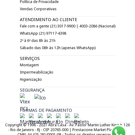
Política de Privacidade
Vendas Corporativas
ATENDIMENTO AO CLIENTE
Fale com a gente (21) 3017-9900 | 4003-2086 (Nacional)
WhatsApp (21) 97117-4398
2ª à 6ª das 8h às 21h
Sábado das 08h às 12h (apenas WhatsApp)
SERVIÇOS
Montagem
Impermeabilização
Higienização
SEGURANÇA
FORMAS DE PAGAMENTO
Copyright © 1996 - 2021 Abra Casa - Av. Pastor Martin Luther King Jr. 126
- Rio de Janeiro - RJ - CEP 20765-000 | Prestacione Market Place LTDA.
CNPJ: 44.425.281/0001-08 - Todos os direitos reservados.