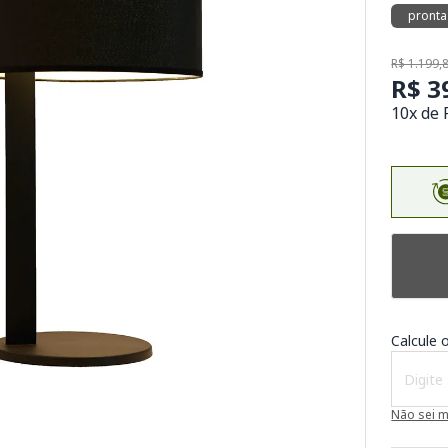
pronta
R$ 1.199,
R$ 3
10x de 
Calcule o
Não sei 