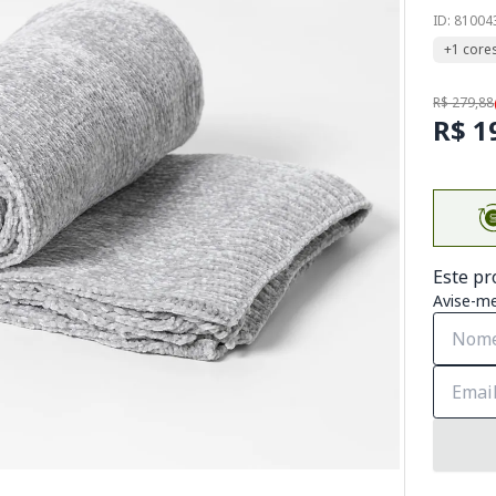
ID: 8100
+1 core
R$ 279,88
R$ 1
Este pr
Avise-me