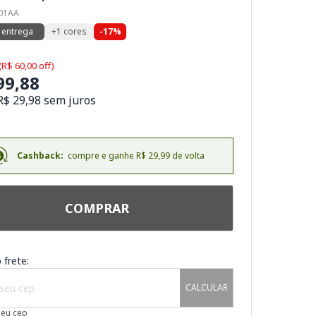
501AA
 entrega
+1 cores
-17%
(R$ 60,00 off)
99,88
R$ 29,98 sem juros
Cashback:
compre e ganhe R$ 29,99 de volta
COMPRAR
 frete:
CALCULAR
meu cep