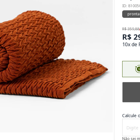
ID: 8100
pronta
R$ 359,88
R$ 2
10x de 
Calcule o
Não sei 