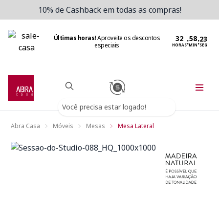
10% de Cashback em todas as compras!
Últimas horas!
Aproveite os descontos
:
:
especiais
HORAS
MIN
SEG
Você precisa estar logado!
Abra Casa
Móveis
Mesas
Mesa Lateral