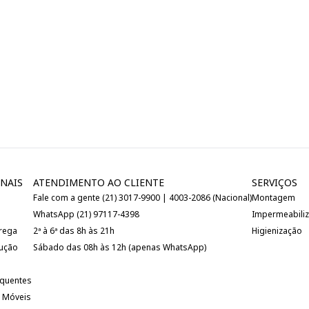
NAIS
ATENDIMENTO AO CLIENTE
SERVIÇOS
Fale com a gente (21) 3017-9900 | 4003-2086 (Nacional)
Montagem
WhatsApp (21) 97117-4398
Impermeabili
trega
2ª à 6ª das 8h às 21h
Higienização
lução
Sábado das 08h às 12h (apenas WhatsApp)
equentes
 Móveis