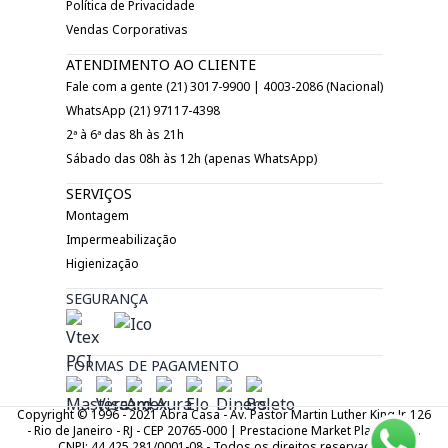
Política de Privacidade
Vendas Corporativas
ATENDIMENTO AO CLIENTE
Fale com a gente (21) 3017-9900 | 4003-2086 (Nacional)
WhatsApp (21) 97117-4398
2ª à 6ª das 8h às 21h
Sábado das 08h às 12h (apenas WhatsApp)
SERVIÇOS
Montagem
Impermeabilização
Higienização
SEGURANÇA
FORMAS DE PAGAMENTO
Copyright © 1996 - 2021 Abra Casa - Av. Pastor Martin Luther King Jr. 126
- Rio de Janeiro - RJ - CEP 20765-000 | Prestacione Market Place LTDA.
CNPJ: 44.425.281/0001-08 - Todos os direitos reservados.