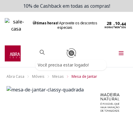
10% de Cashback em todas as compras!
Últimas horas!
Aproveite os descontos
:
:
especiais
HORAS
MIN
SEG
Você precisa estar logado!
Abra Casa
Móveis
Mesas
Mesa de Jantar