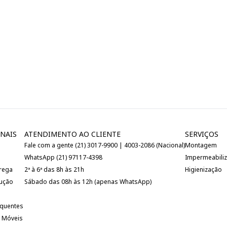
NAIS
ATENDIMENTO AO CLIENTE
SERVIÇOS
Fale com a gente (21) 3017-9900 | 4003-2086 (Nacional)
Montagem
WhatsApp (21) 97117-4398
Impermeabili
trega
2ª à 6ª das 8h às 21h
Higienização
lução
Sábado das 08h às 12h (apenas WhatsApp)
equentes
 Móveis