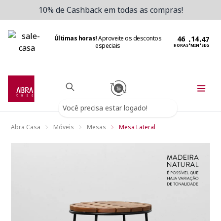
10% de Cashback em todas as compras!
Últimas horas!
Aproveite os descontos
:
:
especiais
HORAS
MIN
SEG
Você precisa estar logado!
Abra Casa
Móveis
Mesas
Mesa Lateral