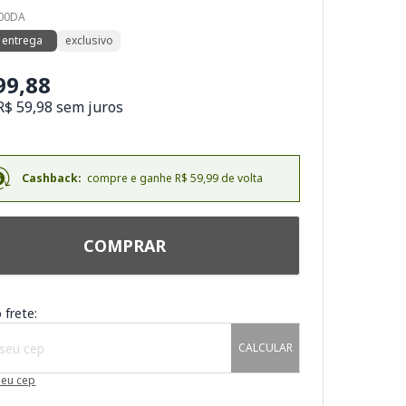
500DA
 entrega
exclusivo
99,88
R$ 59,98 sem juros
Cashback:
compre e ganhe R$ 59,99 de volta
COMPRAR
 frete:
CALCULAR
meu cep