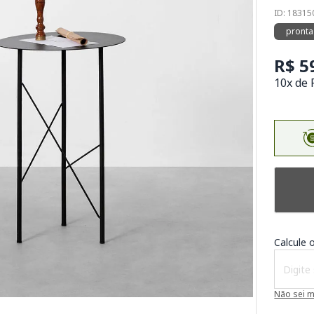
ID: 1831
pronta
R$ 5
10x de 
Calcule o
Não sei 