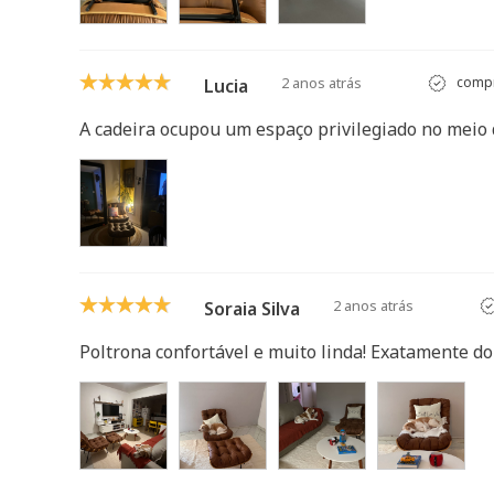
2 anos atrás
compr
Lucia
A cadeira ocupou um espaço privilegiado no meio 
2 anos atrás
Soraia Silva
Poltrona confortável e muito linda! Exatamente do 