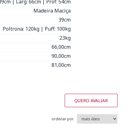
 39cm | Larg: 66cm | Prof: 54cm
Madeira Maciça
39cm
Poltrona: 120kg | Puff: 100kg
23kg
66,00cm
90,00cm
81,00cm
QUERO AVALIAR
ordenar por