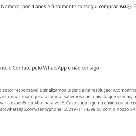
… Namorei por 4 anos e finalmente consegui comprar ♥️🙏🏻 Es
ento o Contato pelo WhatsApp e não consigo
 setor responsável e sinalizamos urgência na resolução! Acompanh
s sentimos muito pelo ocorrido. Sabemos que mais do que vendas, 
ar a experiência Abra para você. Caso surja alguma dúvida ou preci
//api.whatsapp.com/send?phone=5521971174398 ou com o nosso SAC 