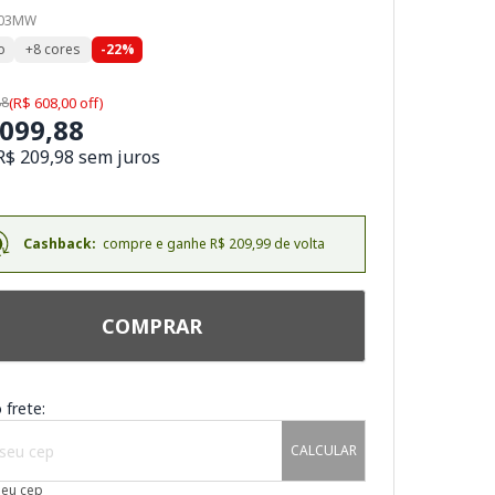
003MW
o
+8 cores
-22%
88
(R$ 608,00 off)
.099,88
R$ 209,98 sem juros
Cashback:
compre e ganhe R$ 209,99 de volta
COMPRAR
 frete:
CALCULAR
meu cep