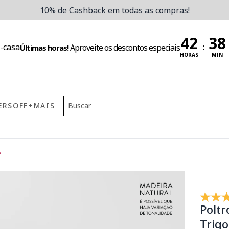
10% de Cashback em todas as compras!
:
Aproveite os descontos especiais
Últimas horas!
HORAS
MIN
ERS
OFF
+MAIS
f
Poltr
Trigo