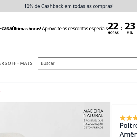
10% de Cashback em todas as compras!
:
Aproveite os descontos especiais
Últimas horas!
HORAS
MIN
ERS
OFF
+MAIS
f
Poltr
Amên