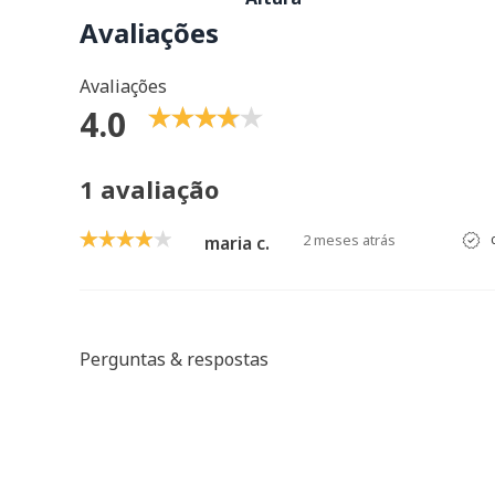
Avaliações
Avaliações
4.0
1 avaliação
2 meses atrás
c
maria c.
Perguntas & respostas