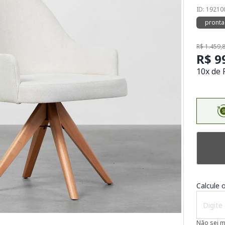
ID: 1921
pronta
R$ 1.459,
R$ 9
10x de 
Calcule o
Não sei 