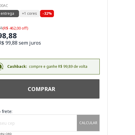
000AC
 entrega
+1 cores
-32%
88
(R$ 462,00 off)
98,88
R$ 99,88 sem juros
Cashback:
compre e ganhe R$ 99,89 de volta
COMPRAR
 frete:
CALCULAR
meu cep