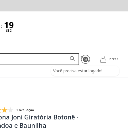
:
SEG
Entrar
Você precisa estar logado!
1 avaliação
ona Joni Giratória Botonê -
doa e Baunilha