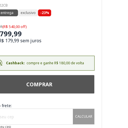
222CB
 entrega
exclusivo
-23%
88
(R$ 540,00 off)
.799,99
R$ 179,99 sem juros
Cashback:
compre e ganhe R$ 180,00 de volta
COMPRAR
 frete:
CALCULAR
meu cep