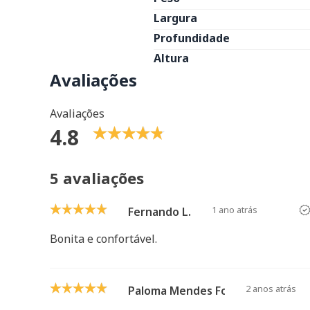
Largura
Profundidade
Altura
Avaliações
Avaliações
4.8
5 avaliações
1 ano atrás
Fernando L.
Bonita e confortável.
2 anos atrás
Paloma Mendes Fonseca