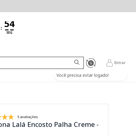
:
SEG
Entrar
Você precisa estar logado!
5 avaliações
ona Lalá Encosto Palha Creme -