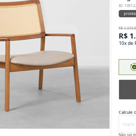
ID: 1051
pronta
R$ 2.339,
R$ 1
10x de 
Calcule o
Não sei 