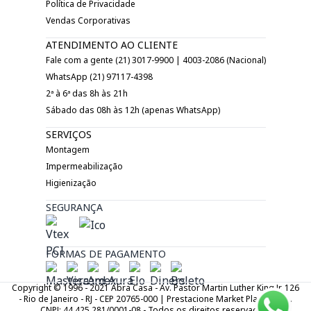
Política de Privacidade
Vendas Corporativas
ATENDIMENTO AO CLIENTE
Fale com a gente (21) 3017-9900 | 4003-2086 (Nacional)
WhatsApp (21) 97117-4398
2ª à 6ª das 8h às 21h
Sábado das 08h às 12h (apenas WhatsApp)
SERVIÇOS
Montagem
Impermeabilização
Higienização
SEGURANÇA
FORMAS DE PAGAMENTO
Copyright © 1996 - 2021 Abra Casa - Av. Pastor Martin Luther King Jr. 126
- Rio de Janeiro - RJ - CEP 20765-000 | Prestacione Market Place LTDA.
CNPJ: 44.425.281/0001-08 - Todos os direitos reservados.