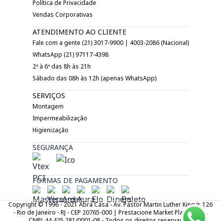
Política de Privacidade
Vendas Corporativas
ATENDIMENTO AO CLIENTE
Fale com a gente (21) 3017-9900 | 4003-2086 (Nacional)
WhatsApp (21) 97117-4398
2ª à 6ª das 8h às 21h
Sábado das 08h às 12h (apenas WhatsApp)
SERVIÇOS
Montagem
Impermeabilização
Higienização
SEGURANÇA
FORMAS DE PAGAMENTO
Copyright © 1996 - 2021 Abra Casa - Av. Pastor Martin Luther King Jr. 126
- Rio de Janeiro - RJ - CEP 20765-000 | Prestacione Market Place LTDA.
CNPJ: 44.425.281/0001-08 - Todos os direitos reservados.