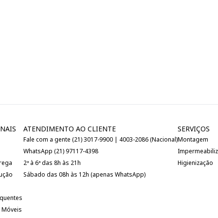
NAIS
ATENDIMENTO AO CLIENTE
SERVIÇOS
Fale com a gente (21) 3017-9900 | 4003-2086 (Nacional)
Montagem
WhatsApp (21) 97117-4398
Impermeabili
trega
2ª à 6ª das 8h às 21h
Higienização
lução
Sábado das 08h às 12h (apenas WhatsApp)
equentes
 Móveis