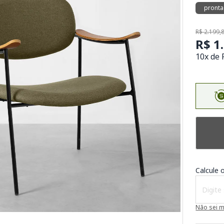
pronta
R$ 2.199,
R$ 1
10x de 
Calcule o
Não sei 