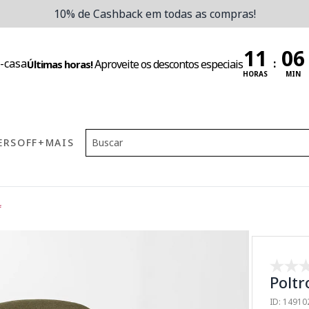
10% de Cashback em todas as compras!
:
Aproveite os descontos especiais
Últimas horas!
HORAS
MIN
ERS
OFF
+MAIS
f
Poltr
ID: 14910