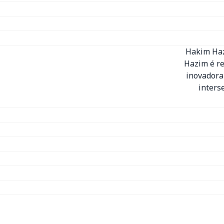
Hakim Haz
Hazim é r
inovadora
inters