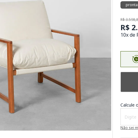
pronta
R$ 3.598,
R$ 2
10x de 
Calcule o
Não sei 