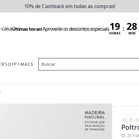
10% de Cashback em todas as compras!
:
Aproveite os descontos especiais
Últimas horas!
HORAS
MIN
ERS
OFF
+MAIS
f
Poltr
ID: 2171