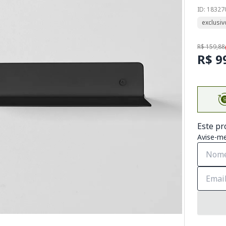
ID: 1832
exclusiv
R$ 159,88
R$ 9
Este pr
Avise-me