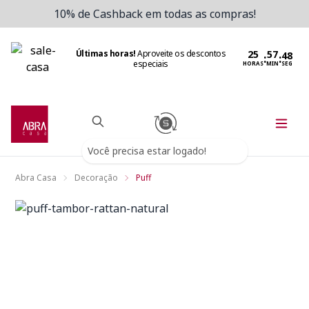
10% de Cashback em todas as compras!
Últimas horas!
Aproveite os descontos
:
:
especiais
HORAS
MIN
SEG
Você precisa estar logado!
Abra Casa
Decoração
Puff