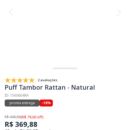
2 avaliações
Puff Tambor Rattan - Natural
ID: 1560604RA
pronta entrega
-18%
R$ 448,88
(R$ 79,00 off)
R$ 369,88