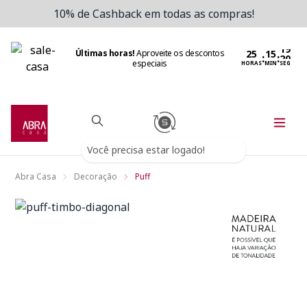
10% de Cashback em todas as compras!
Últimas horas!
Aproveite os descontos
:
:
especiais
HORAS
MIN
SEG
Você precisa estar logado!
Abra Casa
Decoração
Puff