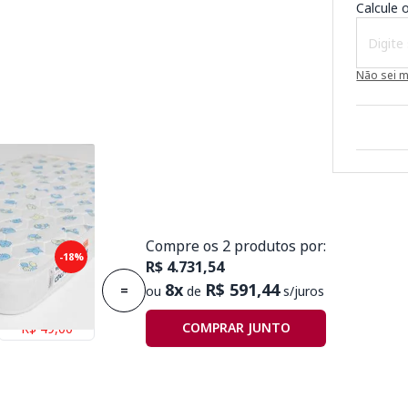
Calcule o
Não sei 
Compre os 2 produtos por:
puma Plummi
-18%
R$ 4.731,54
,30mx10cm D18
8x
R$ 591,44
=
ou
de
s/juros
Economize
COMPRAR JUNTO
R$ 49,00