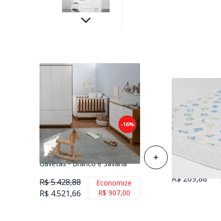
Kit Quarto Infantil Lotus Berço
-16%
Mini Cama com Frisos +
Colchão de Es
Cômoda 4 Gavetas e 1 Porta +
Berço 70cmx1
Guarda-Roupa 4 Portas com 4
Gavetas - Branco e Savana
R$ 258,88
R$ 209,88
R$ 5.428,88
Economize
R$ 4.521,66
R$ 907,00