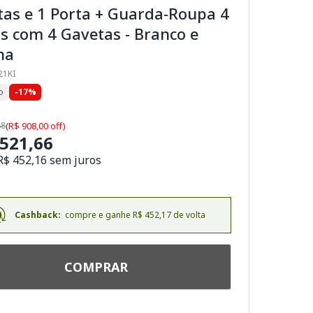
tas e 1 Porta + Guarda-Roupa 4
s com 4 Gavetas - Branco e
na
21KI
o
-17%
88
(R$ 908,00 off)
.521,66
R$ 452,16 sem juros
Cashback:
compre e ganhe R$ 452,17 de volta
COMPRAR