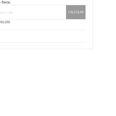
 frete:
CALCULAR
meu cep