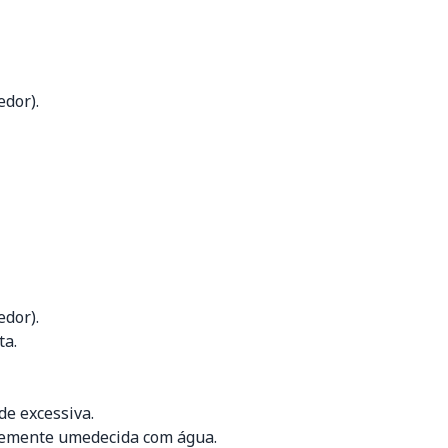
dor).
dor).
ta.
de excessiva.
levemente umedecida com água.