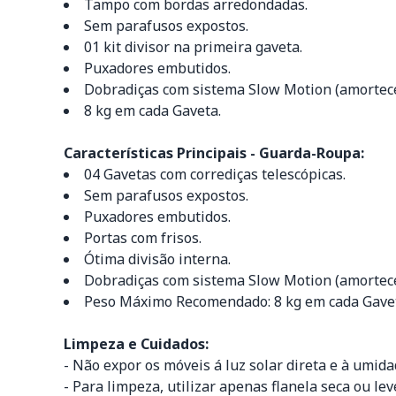
Tampo com bordas arredondadas.
Sem parafusos expostos.
01 kit divisor na primeira gaveta.
Puxadores embutidos.
Dobradiças com sistema Slow Motion (amortece
8 kg em cada Gaveta.
Características Principais - Guarda-Roupa:
04 Gavetas com corrediças telescópicas.
Sem parafusos expostos.
Puxadores embutidos.
Portas com frisos.
Ótima divisão interna.
Dobradiças com sistema Slow Motion (amortece
Peso Máximo Recomendado: 8 kg em cada Gave
Limpeza e Cuidados:
- Não expor os móveis á luz solar direta e à umida
- Para limpeza, utilizar apenas flanela seca ou 