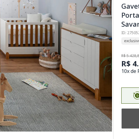
Gave
Porta
Sava
ID: 27505
exclusiv
R$ 5.428,
R$ 4
10x de 