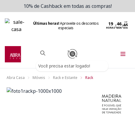
10% de Cashback em todas as compras!
Últimas horas!
Aproveite os descontos
:
:
especiais
HORAS
MIN
SEG
Você precisa estar logado!
Abra Casa
Móveis
Rack e Estante
Rack