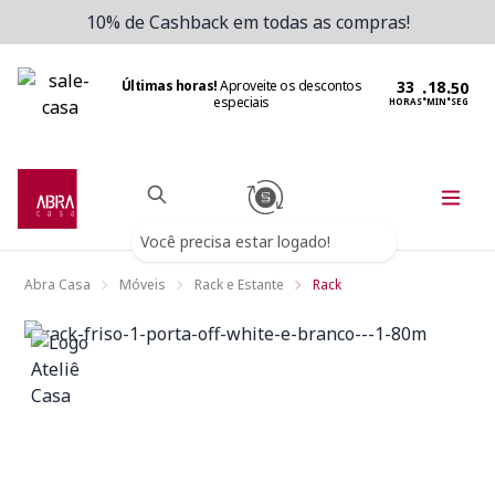
10% de Cashback em todas as compras!
Últimas horas!
Aproveite os descontos
:
:
especiais
HORAS
MIN
SEG
Você precisa estar logado!
Abra Casa
Móveis
Rack e Estante
Rack