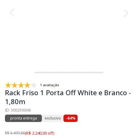
1 avaliação
Rack Friso 1 Porta Off White e Branco -
1,80m
ID: 3002500AB
pronta entrega
exclusivo
-64%
R$ 3.499,88
(R$ 2.240,00 off)