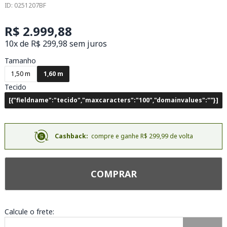
ID: 0251207BF
R$ 2.999,88
10x de R$ 299,98 sem juros
Tamanho
1,50 m
1,60 m
Tecido
[{"fieldname":"tecido","maxcaracters":"100","domainvalues":""}]
Cashback:
compre e ganhe R$ 299,99 de volta
COMPRAR
Calcule o frete: