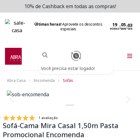
10% de Cashback em todas as compras!
Últimas horas!
Aproveite os descontos
:
:
especiais
HORAS
MIN
SEG
Você precisa estar logado!
Abra Casa
Encomenda
Sofás
1 avaliação
Sofá-Cama Mira Casal 1,50m Pasta
Promocional Encomenda