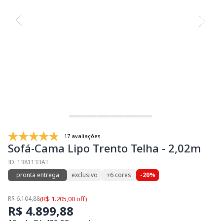
17 avaliações
Sofá-Cama Lipo Trento Telha - 2,02m
ID: 1381133AT
pronta entrega
exclusivo
+6 cores
-20%
R$ 6.104,88
(R$ 1.205,00 off)
R$ 4.899,88