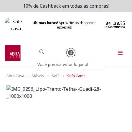
10% de Cashback em todas as compras!
Últimas horas!
Aproveite os descontos
:
:
especiais
HORAS
MIN
SEG
Você precisa estar logado!
Abra Casa
Móveis
Sofá
Sofá Cama