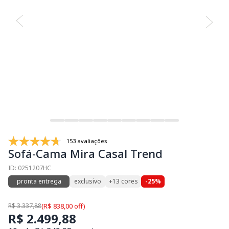
153 avaliações
Sofá-Cama Mira Casal Trend
ID: 0251207HC
pronta entrega
exclusivo
+13 cores
-25%
R$ 3.337,88
(R$ 838,00 off)
R$ 2.499,88