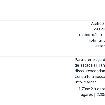
Ateliê 
desig
colaboração com
mobiliári
essên
Para a entrega d
de escada (1 la
disso, reagenda
Consulte a nossa
informações.
1,70m: 2 lugare
lugares | 2,30