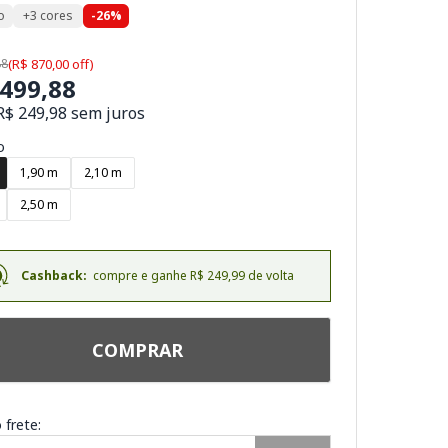
o
+3 cores
-26%
88
(R$ 870,00 off)
.499,88
R$ 249,98 sem juros
o
1,90 m
2,10 m
2,50 m
Cashback:
compre e ganhe R$ 249,99 de volta
COMPRAR
 frete: