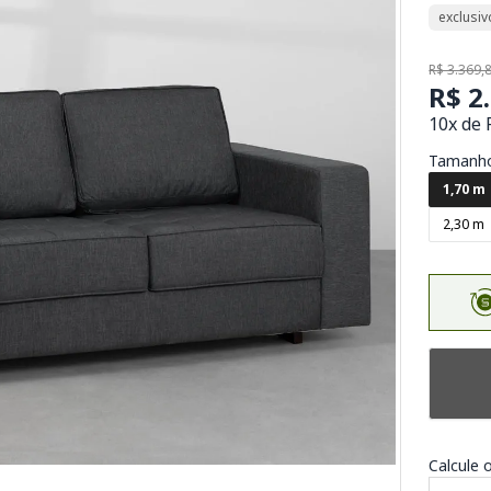
exclusiv
R$ 3.369,
R$ 2
10x de 
Tamanh
1,70 m
2,30 m
Calcule o