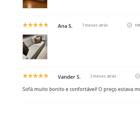
7 meses atrás
co
Ana S.
2 meses atrás
Vander S.
Sofá muito bonito e confortável! O preço estava mu