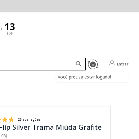
:
SEG
Entrar
Você precisa estar logado!
26 avaliações
Flip Silver Trama Miúda Grafite
10BJ