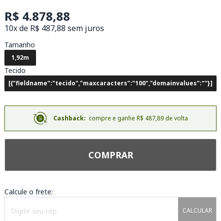
R$ 4.878,88
10x de R$ 487,88 sem juros
Tamanho
1,92m
Tecido
[{"fieldname":"tecido","maxcaracters":"100","domainvalues":""}]
Cashback:
compre e ganhe R$ 487,89 de volta
COMPRAR
Calcule o frete:
CALCULAR