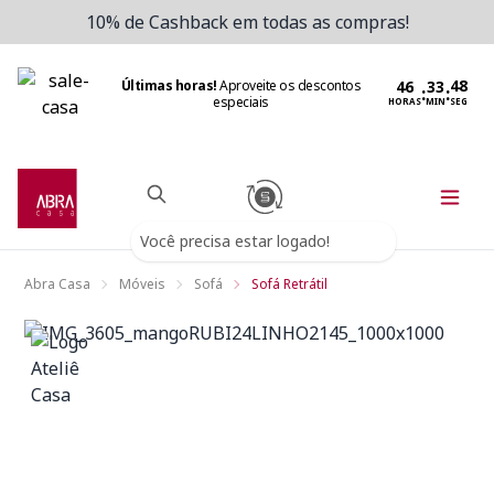
10% de Cashback em todas as compras!
Últimas horas!
Aproveite os descontos
:
:
especiais
HORAS
MIN
SEG
Você precisa estar logado!
Abra Casa
Móveis
Sofá
Sofá Retrátil