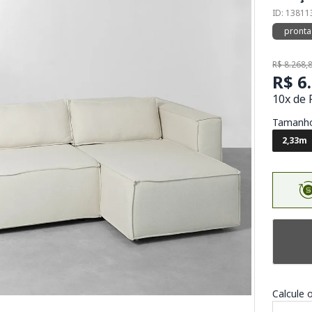
ID: 1381
pronta
R$ 8.268,
R$ 6
10x de 
Tamanh
2,33m
Calcule o