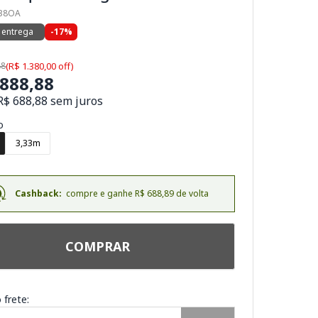
138OA
 entrega
-17%
88
(R$ 1.380,00 off)
.888,88
R$ 688,88 sem juros
o
3,33m
Cashback:
compre e ganhe R$ 688,89 de volta
COMPRAR
 frete: