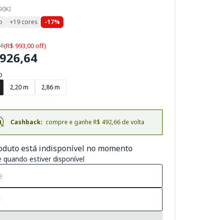
90KI
o
+19 cores
-17%
88
(R$ 993,00 off)
.926,64
o
2,20 m
2,86 m
Cashback:
compre e ganhe R$ 492,66 de volta
oduto está indisponível no momento
 quando estiver disponível