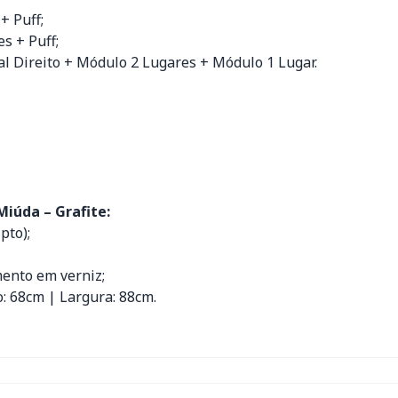
+ Puff;
s + Puff;
l Direito + Módulo 2 Lugares + Módulo 1 Lugar.
Miúda – Grafite:
pto);
mento em verniz;
: 68cm | Largura: 88cm.