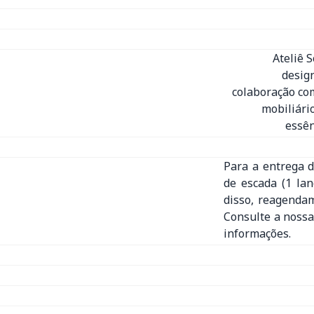
Ateliê 
desig
colaboração com
mobiliári
essên
Para a entrega d
de escada (1 la
disso, reagenda
Consulte a nossa
informações.