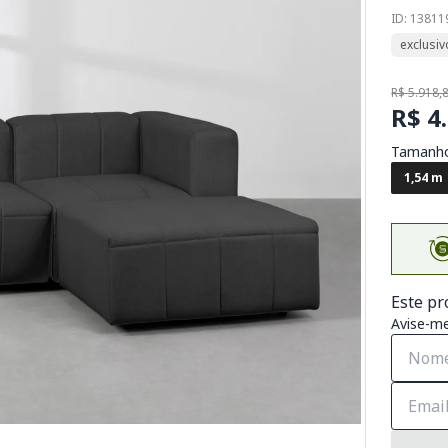
ID: 13811
exclusiv
R$ 5.918,
R$ 4
Tamanh
1,54 m
Este pr
Avise-me