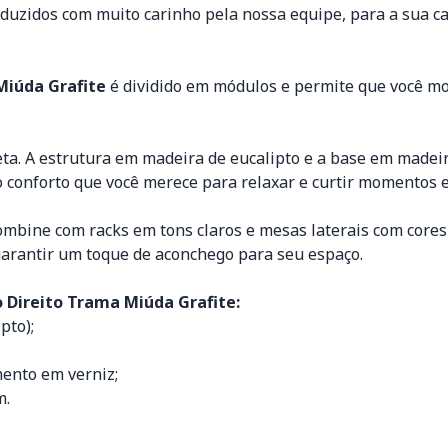
uzidos com muito carinho pela nossa equipe, para a sua ca
Miúda Grafite
é dividido em módulos e permite que você m
eta. A estrutura em madeira de eucalipto e a base em madei
conforto que você merece para relaxar e curtir momentos e
mbine com racks em tons claros e mesas laterais com cores 
 garantir um toque de aconchego para seu espaço.
o Direito Trama Miúda Grafite:
pto);
mento em verniz;
m.