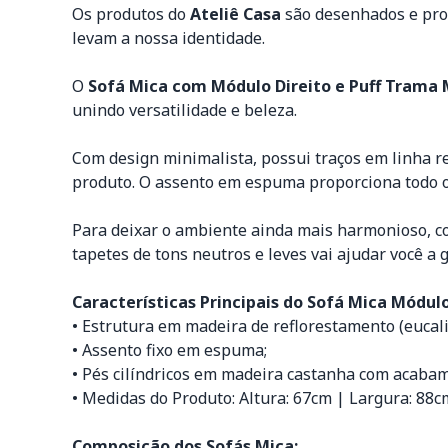
Os produtos do
Ateliê Casa
são desenhados e prod
levam a nossa identidade.
O
Sofá Mica com Módulo Direito e Puff Trama 
unindo versatilidade e beleza.
Com design minimalista, possui traços em linha r
produto. O assento em espuma proporciona todo o 
Para deixar o ambiente ainda mais harmonioso, co
tapetes de tons neutros e leves vai ajudar você a
Características Principais do Sofá Mica Módul
• Estrutura em madeira de reflorestamento (eucali
• Assento fixo em espuma;
• Pés cilíndricos em madeira castanha com acaba
• Medidas do Produto: Altura: 67cm | Largura: 88c
Composição dos Sofás Mica: