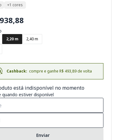
o
+1 cores
.938,88
o
2,20 m
2,40 m
Cashback:
compre e ganhe R$ 493,89 de volta
oduto está indisponível no momento
 quando estiver disponível
Enviar