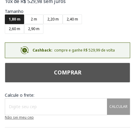
10x de R$ 529,98 sem juros
Tamanho
1,80 m
2 m
2,20 m
2,40 m
2,60 m
2,90 m
Cashback:
compre e ganhe R$ 529,99 de volta
COMPRAR
Calcule o frete:
CALCULAR
Não sei meu cep