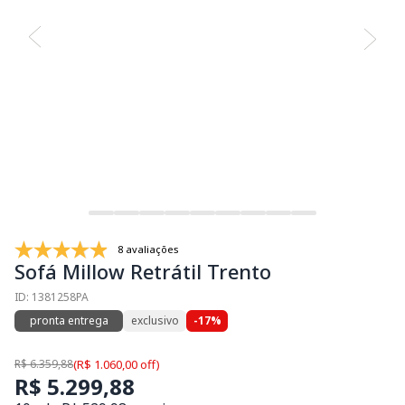
8 avaliações
Sofá Millow Retrátil Trento
ID: 1381258PA
pronta entrega
exclusivo
-17%
R$ 6.359,88
(R$ 1.060,00 off)
R$ 5.299,88