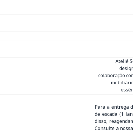
Ateliê 
desig
colaboração com
mobiliári
essên
Para a entrega d
de escada (1 la
disso, reagenda
Consulte a nossa