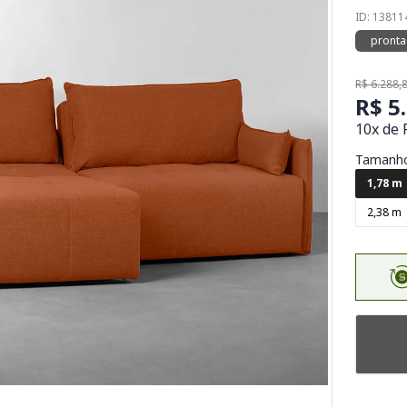
ID: 1381
pronta
R$ 6.288,
R$ 5
10x de 
Tamanh
1,78 m
2,38 m