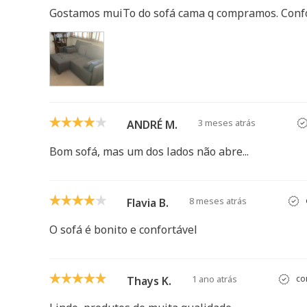
Gostamos muiTo do sofá cama q compramos. Confo
3 meses atrás
ANDRÉ M.
Bom sofá, mas um dos lados não abre...
8 meses atrás
Flavia B.
O sofá é bonito e confortável
1 ano atrás
co
Thays K.