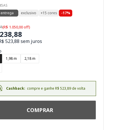
145AS
 entrega
exclusivo
+15 cores
-17%
88
(R$ 1.050,00 off)
.238,88
R$ 523,88 sem juros
o
1,98 m
2,18 m
Cashback:
compre e ganhe R$ 523,89 de volta
COMPRAR