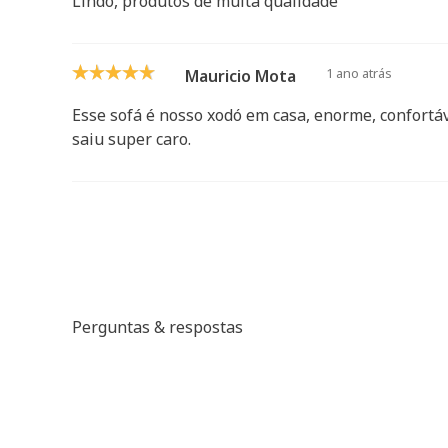
Lindo, produtos de muita qualidade
1 ano atrás
Mauricio Mota
Esse sofá é nosso xodó em casa, enorme, confortáv
saiu super caro.
Perguntas & respostas