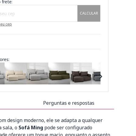
 frete:
CALCULAR
meu cep
ores:
Perguntas e respostas
Com design moderno, ele se adapta a qualquer
 sala, o
Sofá Ming
pode ser configurado
idade oferece um toque macio, enquanto o assento