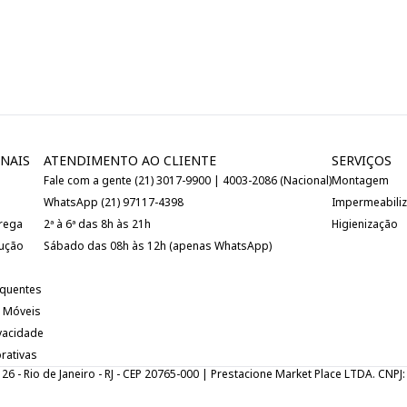
NAIS
ATENDIMENTO AO CLIENTE
SERVIÇOS
Fale com a gente (21) 3017-9900 | 4003-2086 (Nacional)
Montagem
WhatsApp (21) 97117-4398
Impermeabili
trega
2ª à 6ª das 8h às 21h
Higienização
lução
Sábado das 08h às 12h (apenas WhatsApp)
equentes
 Móveis
ivacidade
rativas
 126 - Rio de Janeiro - RJ - CEP 20765-000 | Prestacione Market Place LTDA. CNP