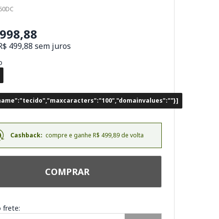
160DC
.998,88
R$ 499,88 sem juros
o
dname":"tecido","maxcaracters":"100","domainvalues":""}]
Cashback:
compre e ganhe R$ 499,89 de volta
COMPRAR
 frete: