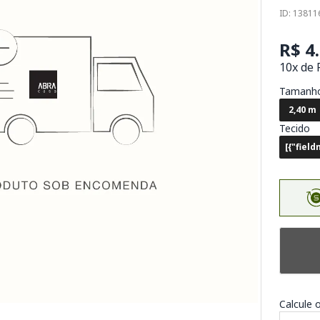
ID: 1381
R$ 4
10x de 
Tamanh
2,40 m
Tecido
[{"fiel
Calcule o