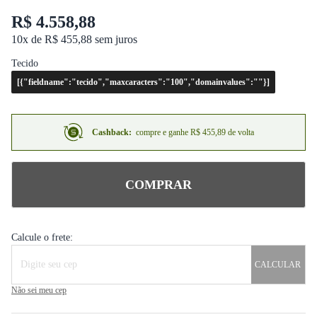
R$ 4.558,88
10x de R$ 455,88 sem juros
Tecido
[{"fieldname":"tecido","maxcaracters":"100","domainvalues":""}]
Cashback:
compre e ganhe R$ 455,89 de volta
COMPRAR
Calcule o frete:
CALCULAR
Não sei meu cep