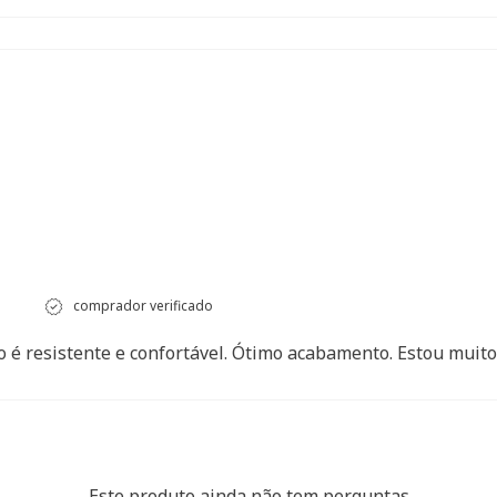
comprador verificado
o é resistente e confortável. Ótimo acabamento. Estou muito 
Este produto ainda não tem perguntas