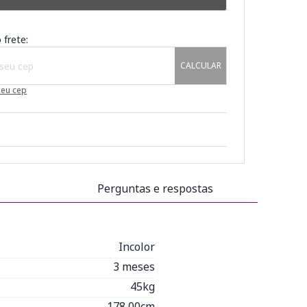
 frete:
CALCULAR
meu cep
Perguntas e respostas
Incolor
3 meses
45kg
178,00cm