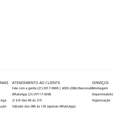
NAIS
ATENDIMENTO AO CLIENTE
SERVIÇOS
Fale com a gente (21) 3017-9900 | 4003-2086 (Nacional)
Montagem
WhatsApp (21) 97117-4398
Impermeabili
trega
2ª à 6ª das 8h às 21h
Higienização
lução
Sábado das 08h às 12h (apenas WhatsApp)