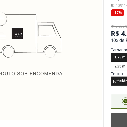
ID: 1381
-17%
R$ 5.858,
R$ 4
10x de 
Tamanh
1,78 m
2,38 m
Tecido
[{"fiel