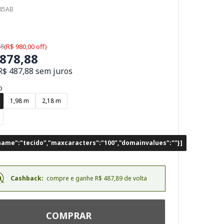
145AB
88
(R$ 980,00 off)
.878,88
R$ 487,88 sem juros
o
1,98 m
2,18 m
dname":"tecido","maxcaracters":"100","domainvalues":""}]
Cashback:
compre e ganhe R$ 487,89 de volta
COMPRAR