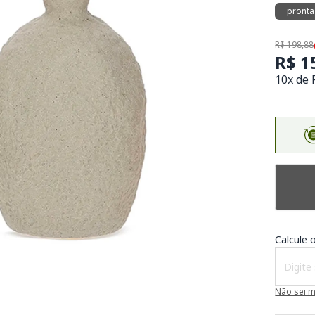
pronta
R$ 198,88
R$ 1
10x de 
Calcule o
Não sei 