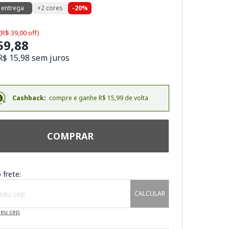
 entrega
+2 cores
-20%
(R$ 39,00 off)
59,88
R$ 15,98 sem juros
Cashback:
compre e ganhe R$ 15,99 de volta
COMPRAR
 frete:
CALCULAR
meu cep