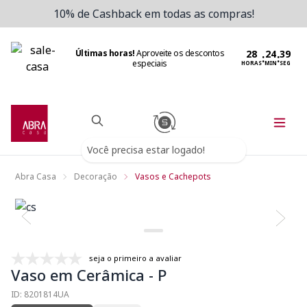
10% de Cashback em todas as compras!
Últimas horas!
Aproveite os descontos
:
:
especiais
HORAS
MIN
SEG
Você precisa estar logado!
Abra Casa
Decoração
Vasos e Cachepots
seja o primeiro a avaliar
Vaso em Cerâmica - P
ID: 8201814UA