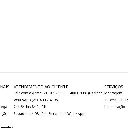
NAIS
ATENDIMENTO AO CLIENTE
SERVIÇOS
Fale com a gente (21) 3017-9900 | 4003-2086 (Nacional)
Montagem
WhatsApp (21) 97117-4398
Impermeabili
trega
2ª à 6ª das 8h às 21h
Higienização
lução
Sábado das 08h às 12h (apenas WhatsApp)
equentes