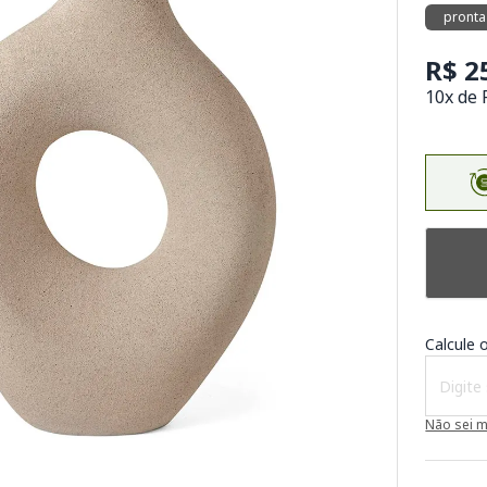
pronta
R$ 2
10x de 
Calcule o
Não sei 