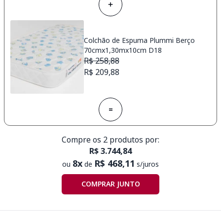
Colchão de Espuma Plummi Berço
70cmx1,30mx10cm D18
R$ 258,88
R$ 209,88
=
Compre os 2 produtos por:
R$ 3.744,84
8x
R$ 468,11
ou
de
s/juros
COMPRAR JUNTO