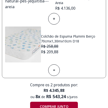
Areia
R$ 4.136,00
Colchão de Espuma Plummi Berço
70cmx1,30mx10cm D18
R$ 258,88
R$ 209,88
=
Compre os 2 produtos por:
R$ 4.345,88
8x
R$ 543,24
ou
de
s/juros
COMPRAR JUNTO